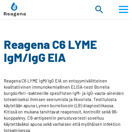
Siirry
sisältöön
Reagena C6 LYME
IgM/IgG EIA
Reagena C6 LYME IgM/IgG EIA on entsyymivälitteinen
kvalitatiivinen immunokemiallinen ELISA-testi Borrelia
burgdorferi -bakteerille spesifisten IgM- ja IgG-vasta-aineiden
toteamiseksi ihmisen seerumista ja likvorista. Testitulosta
käytetään apuna Lymen borrelioosin (LB) diagnostiikassa.
Kitissä on mukana tarvittavat reagenssit, kontrollit sekä 96-
kuoppalevy. C6-antigeeniin perustuva testi soveltuu
käytettäväksi apuna sekä varhaisen että myöhäisen infektion
toteamisessa.