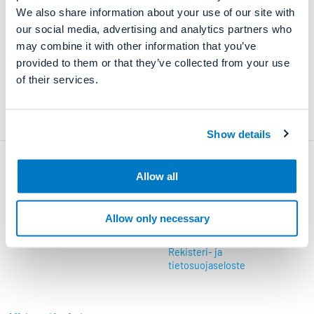
Ph. Eur. reagenssit
Beckman Coulter
Reagena PUUMALA IgG EIA
We also share information about your use of our site with
Puskurit ja
EUROIMMUN
our social media, advertising and analytics partners who
teollisuusliuokset
Reagena PUUMALA IgM EIA
Sentinel Diagnostics
may combine it with other information that you’ve
Molekyylidiagnostiikka
provided to them or that they’ve collected from your use
of their services.
Show details
Ajankohtaista
Pikalinkit
Allow all
Uutiset ja tapahtumat
Yritys
Allow only necessary
Työpaikat
Yhteystiedot
Rekisteri- ja
tietosuojaseloste