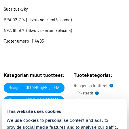
Suorituskyky:
PPA 92,7 % (likvor, seerumi/plasma)
NPA 95,9 % (likvor, seerumi/plasma)
Tuotenumero: 114403
Kategorian muut tuotteet:
Tuotekategoriat:
Reagenan tuotteet
Reagena C6 LYME IgM/IgG EIA
Pikatestit
Reagena DOBRAVA-HANTAAN
EIA
ReaScan®+ tuoteperhe
IgG EIA
Laboratorio- reagenssit
Reagena POC
ReaScan®+ pikatestit
This website uses cookies
PUUMALA IgM
Sopimusvalmistus
Värjäysliuokset
Lukulaite ja
Reagena DOBRAVA-HANTAAN
lisävarusteet
We use cookies to personalise content and ads, to
IgM EIA
Fiksatiivit
Edustustuotteet
provide social media features and to analyse our traffic.