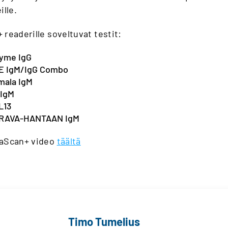
ille.
readerille soveltuvat testit:
yme IgG
E IgM/IgG Combo
mala IgM
 IgM
L13
RAVA-HANTAAN IgM
aScan+ video
täältä
Timo Tumelius