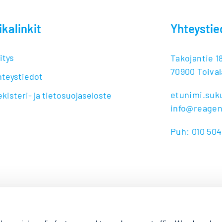
ikalinkit
Yhteystie
itys
Takojantie 1
70900 Toival
hteystiedot
etunimi.su
kisteri- ja tietosuojaseloste
info@reage
Puh: 010 50