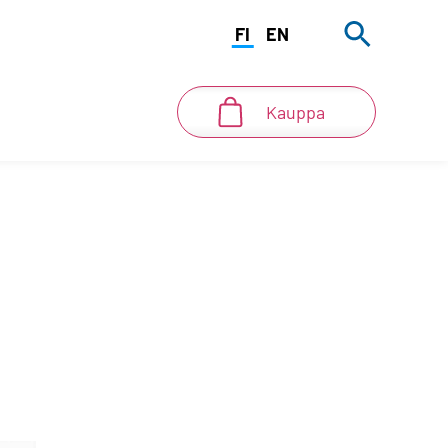
FI
EN
Kauppa