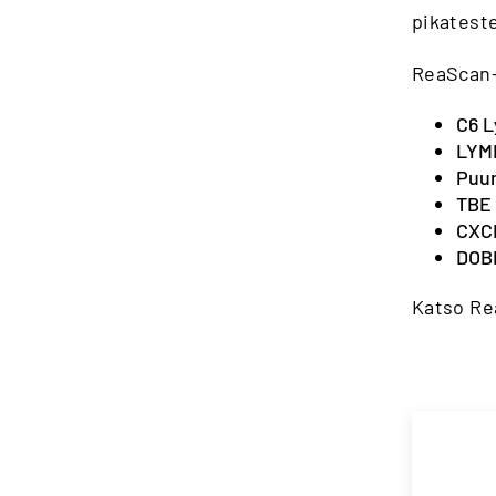
pikateste
ReaScan+ 
C6 L
LYM
Puu
TBE
CXC
DOB
Katso Re