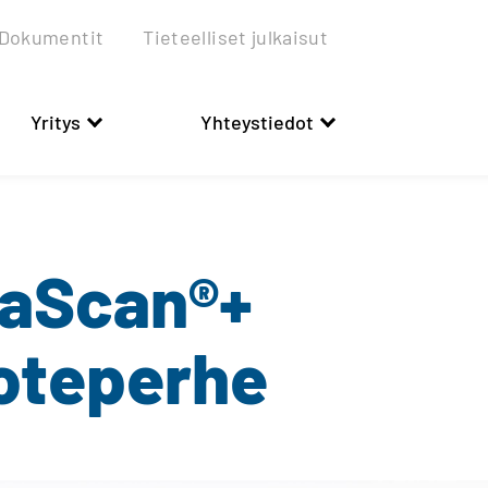
Dokumentit
Tieteelliset julkaisut
Yritys
Yhteystiedot
aScan®+
oteperhe