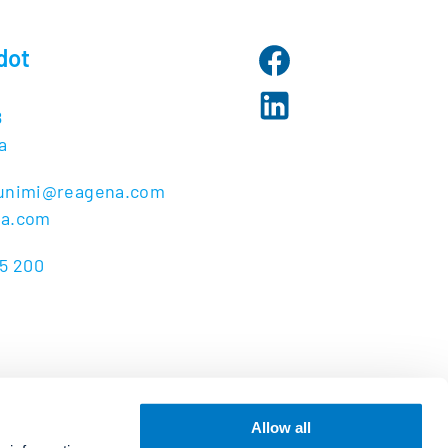
dot
8
a
kunimi@reagena.com
na.com
45 200
Allow all