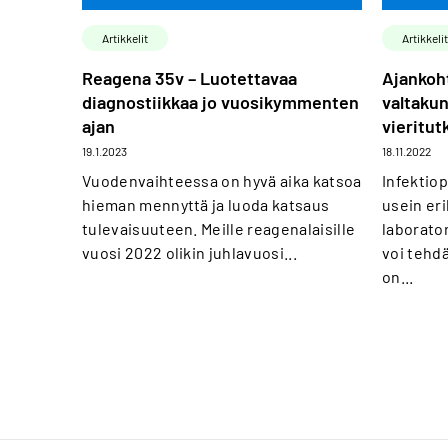
Artikkelit
Artikkelit
Reagena 35v – Luotettavaa
Ajankoht
diagnostiikkaa jo vuosikymmenten
valtakun
ajan
vieritut
19.1.2023
18.11.2022
Vuodenvaihteessa on hyvä aika katsoa
Infektiop
hieman mennyttä ja luoda katsaus
usein er
tulevaisuuteen. Meille reagenalaisille
laborator
vuosi 2022 olikin juhlavuosi...
voi tehdä
on...