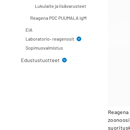
Lukulaite ja lisävarusteet
Reagena POC PUUMALA IgM
EIA
Laboratorio- reagenssit
Sopimusvalmistus
Värjäysliuokset
Fiksatiivit
Edustustuotteet
Ph. Eur. reagenssit
Beckman Coulter
Puskurit ja teollisuusliuokset
EUROIMMUN
Sentinel Diagnostics
Molekyylidiagnostiikka
Reagena 
zoonoosi
suoritus