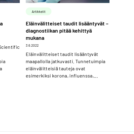
Artikkelit
aa
Eläinvälitteiset taudit lisääntyvät –
diagnostiikan pitää kehittyä
mukana
3.6.2022
cientific
Eläinvälitteiset taudit lisääntyvät
pia
maapallolla jatkuvasti. Tunnetuimpia
a
eläinvälitteisiä tauteja ovat
esimerkiksi korona, influenssa,...