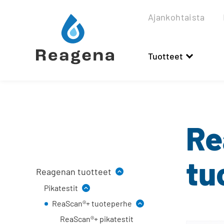
Siirry
sisältöön
Ajankohtaista
Tuotteet
Re
tu
Reagenan tuotteet
Pikatestit
ReaScan®+ tuoteperhe
ReaScan®+ pikatestit