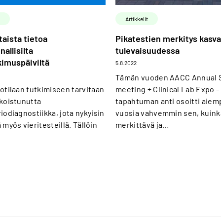
Artikkelit
aista tietoa
Pikatestien merkitys kasv
nallisilta
tulevaisuudessa
kimuspäiviltä
5.8.2022
Tämän vuoden AACC Annual S
otilaan tutkimiseen tarvitaan
meeting + Clinical Lab Expo -
ikoistunutta
tapahtuman anti osoitti aiem
iodiagnostiikka, jota nykyisin
vuosia vahvemmin sen, kuink
 myös vieritesteillä. Tällöin
merkittävä ja...