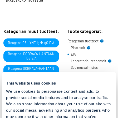
Pakkauskoko: 96 testiä
Kategorian muut tuotteet:
Tuotekategoriat:
Reagenan tuotteet
Reagena C6 LYME IgM/IgG EIA
Pikatestit
Reagena DOBRAVA-HANTAAN
EIA
ReaScan®+ tuoteperhe
IgG EIA
Laboratorio- reagenssit
Reagena POC
ReaScan®+ pikatestit
PUUMALA IgM
Sopimusvalmistus
Värjäysliuokset
Lukulaite ja
Reagena DOBRAVA-HANTAAN
lisävarusteet
IgM EIA
Fiksatiivit
Edustustuotteet
Ph. Eur. reagenssit
This website uses cookies
Beckman Coulter
Reagena PUUMALA IgG EIA
Puskurit ja
EUROIMMUN
We use cookies to personalise content and ads, to
teollisuusliuokset
Reagena PUUMALA IgM EIA
Sentinel Diagnostics
provide social media features and to analyse our traffic.
Molekyylidiagnostiikka
We also share information about your use of our site with
our social media, advertising and analytics partners who
may combine it with other information that you’ve