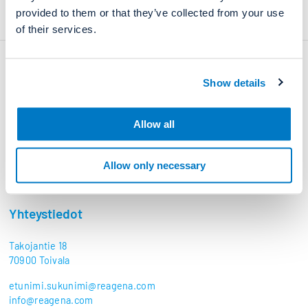
provided to them or that they’ve collected from your use
of their services.
Ajankohtaista
Pikalinkit
Show details
Uutiset ja tapahtumat
Yritys
Allow all
Työpaikat
Yhteystiedot
Rekisteri- ja
tietosuojaseloste
Allow only necessary
Yhteystiedot
Takojantie 18
70900 Toivala
etunimi.sukunimi@reagena.com
info@reagena.com