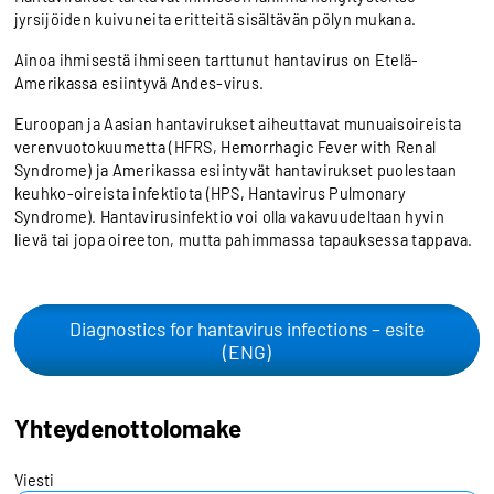
jyrsijöiden kuivuneita eritteitä sisältävän pölyn mukana.
Ainoa ihmisestä ihmiseen tarttunut hantavirus on Etelä-
Amerikassa esiintyvä Andes-virus.
Euroopan ja Aasian hantavirukset aiheuttavat munuaisoireista
verenvuotokuumetta (HFRS, Hemorrhagic Fever with Renal
Syndrome) ja Amerikassa esiintyvät hantavirukset puolestaan
keuhko-oireista infektiota (HPS, Hantavirus Pulmonary
Syndrome). Hantavirusinfektio voi olla vakavuudeltaan hyvin
lievä tai jopa oireeton, mutta pahimmassa tapauksessa tappava.
Diagnostics for hantavirus infections – esite
(ENG)
Yhteydenottolomake
Viesti