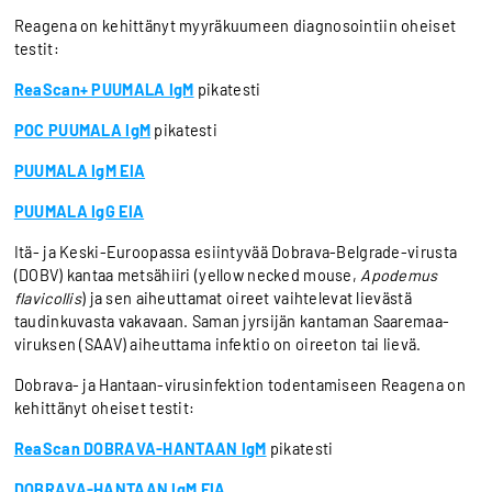
Reagena on kehittänyt myyräkuumeen diagnosointiin oheiset
testit:
ReaScan+ PUUMALA IgM
pikatesti
POC PUUMALA IgM
pikatesti
PUUMALA IgM EIA
PUUMALA IgG EIA
Itä- ja Keski-Euroopassa esiintyvää Dobrava-Belgrade-virusta
(DOBV) kantaa metsähiiri (yellow necked mouse,
Apodemus
flavicollis
) ja sen aiheuttamat oireet vaihtelevat lievästä
taudinkuvasta vakavaan. Saman jyrsijän kantaman Saaremaa-
viruksen (SAAV) aiheuttama infektio on oireeton tai lievä.
Dobrava- ja Hantaan-virusinfektion todentamiseen Reagena on
kehittänyt oheiset testit:
ReaScan DOBRAVA-HANTAAN IgM
pikatesti
DOBRAVA-HANTAAN IgM EIA