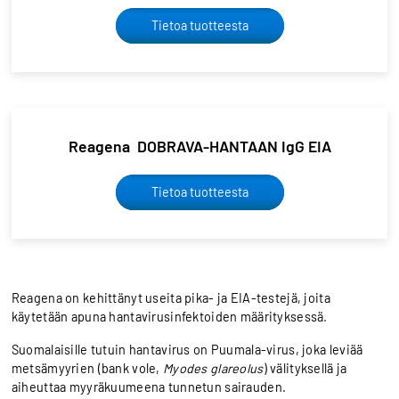
Tietoa tuotteesta
Reagena DOBRAVA-HANTAAN IgG EIA
Tietoa tuotteesta
Reagena on kehittänyt useita pika- ja EIA-testejä, joita
käytetään apuna hantavirusinfektoiden määrityksessä.
Suomalaisille tutuin hantavirus on Puumala-virus, joka leviää
metsämyyrien (bank vole,
Myodes glareolus
) välityksellä ja
aiheuttaa myyräkuumeena tunnetun sairauden.