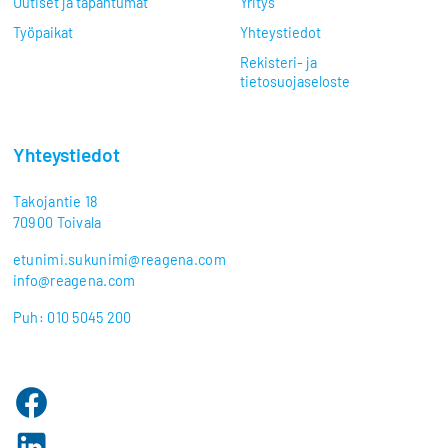
Uutiset ja tapahtumat
Yritys
Työpaikat
Yhteystiedot
Rekisteri- ja
tietosuojaseloste
Yhteystiedot
Takojantie 18
70900 Toivala
etunimi.sukunimi@reagena.com
info@reagena.com
Puh: 010 5045 200